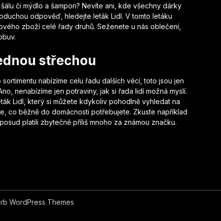
 šálu či mýdlo a šampon? Nevíte ani, kde všechny dárky
dnoduchou odpověď, hledejte
leták Lidl
. V tomto letáku
ového zboží celé řady druhů. Seženete u nás oblečení,
obuv.
jednou střechou
rtimentu nabízíme celu řadu dalších věcí, toto jsou jen
no, nenabízíme jen potraviny, jak si řada lidí možná myslí.
ták Lidl, který si můžete kdykoliv pohodlně vyhledat na
še, co běžně do domácnosti potřebujete. Zkuste například
oposud platili zbytečně příliš mnoho za známou značku.
rb WordPress Themes