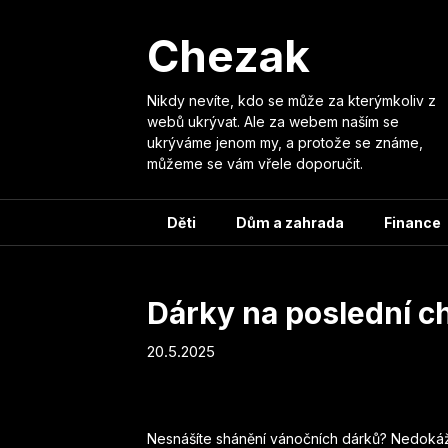
Skip
to
Chezak
content
Nikdy nevíte, kdo se může za kterýmkoliv z
webů ukrývat. Ale za webem naším se
ukrýváme jenom my, a protože se známe,
můžeme se vám vřele doporučit.
Děti
Dům a zahrada
Finance
Dárky na poslední ch
20.5.2025
Nesnášíte shánění vánočních dárků? Nedokáž