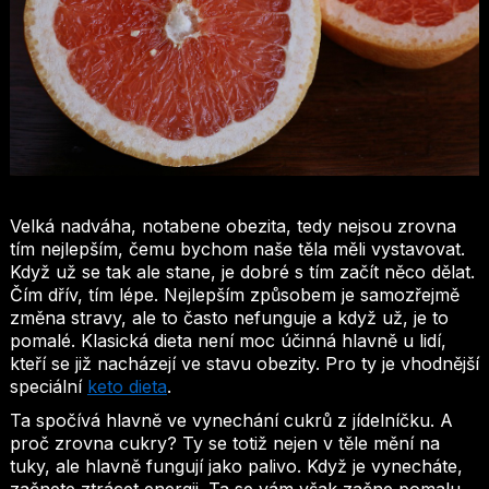
Velká nadváha, notabene obezita, tedy nejsou zrovna
tím nejlepším, čemu bychom naše těla měli vystavovat.
Když už se tak ale stane, je dobré s tím začít něco dělat.
Čím dřív, tím lépe. Nejlepším způsobem je samozřejmě
změna stravy, ale to často nefunguje a když už, je to
pomalé. Klasická dieta není moc účinná hlavně u lidí,
kteří se již nacházejí ve stavu obezity. Pro ty je vhodnější
speciální
keto dieta
.
Ta spočívá hlavně ve vynechání cukrů z jídelníčku. A
proč zrovna cukry? Ty se totiž nejen v těle mění na
tuky, ale hlavně fungují jako palivo. Když je vynecháte,