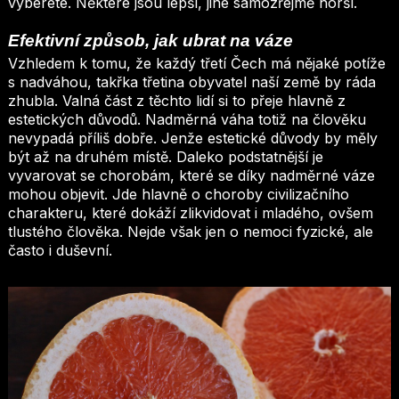
vyberete. Některé jsou lepší, jiné samozřejmě horší.
Efektivní způsob, jak ubrat na váze
Vzhledem k tomu, že každý třetí Čech má nějaké potíže
s nadváhou, takřka třetina obyvatel naší země by ráda
zhubla. Valná část z těchto lidí si to přeje hlavně z
estetických důvodů. Nadměrná váha totiž na člověku
nevypadá příliš dobře. Jenže estetické důvody by měly
být až na druhém místě. Daleko podstatnější je
vyvarovat se chorobám, které se díky nadměrné váze
mohou objevit. Jde hlavně o choroby civilizačního
charakteru, které dokáží zlikvidovat i mladého, ovšem
tlustého člověka. Nejde však jen o nemoci fyzické, ale
často i duševní.