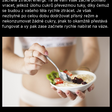
začnete ztrácet energii. Ta se vám však začne pomalu
vracet, jelikož úlohu cukrů převezmou tuky, díky čemuž
se budou z vašeho těla rychle ztrácet.
Je však
nezbytné po celou dobu dodržovat přísný režim a
nekonzumovat žádné cukry, jinak to okamžitě přestává
fungovat a vy pak zase začnete rychle nabírat na váze
.