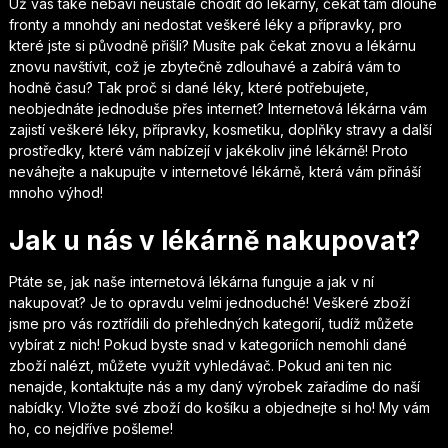
Už vás také nebaví neustále chodit do lékárny, čekat tam dlouhé
fronty a mnohdy ani nedostat veškeré léky a přípravky, pro
které jste si původně přišli? Musíte pak čekat znovu a lékárnu
znovu navštívit, což je zbytečně zdlouhavé a zabírá vám to
hodně času? Tak proč si dané léky, které potřebujete,
neobjednáte jednoduše přes internet? Internetová
lékárna
vám
zajistí veškeré léky, přípravky, kosmetiku, doplňky stravy a další
prostředky, které vám nabízejí v jakékoliv jiné lékárně! Proto
neváhejte a nakupujte v internetové lékárně, která vám přináší
mnoho výhod!
Jak u nás v lékárně nakupovat?
Ptáte se, jak naše internetová lékárna funguje a jak v ní
nakupovat? Je to opravdu velmi jednoduché! Veškeré zboží
jsme pro vás roztřídili do přehledných kategorií, tudíž můžete
vybírat z nich! Pokud byste snad v kategoriích nemohli dané
zboží nalézt, můžete využít vyhledávač. Pokud ani ten nic
nenajde, kontaktujte nás a my daný výrobek zařadíme do naší
nabídky. Vložte své zboží do košíku a objednejte si ho! My vám
ho, co nejdříve pošleme!