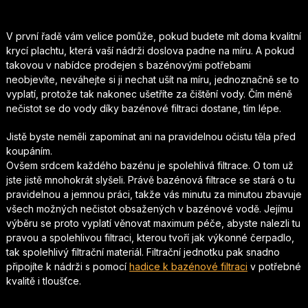
V první řadě vám velice pomůže, pokud budete mít doma kvalitní
krycí plachtu, která vaší nádrži doslova padne na míru. A pokud
takovou v nabídce prodejen s bazénovými potřebami
neobjevíte, neváhejte si ji nechat ušít na míru, jednoznačně se to
vyplatí, protože tak nakonec ušetříte za čištění vody. Čím méně
nečistot se do vody díky bazénové filtraci dostane, tím lépe.
Jistě byste neměli zapomínat ani na pravidelnou očistu těla před
koupáním.
Ovšem srdcem každého bazénu je spolehlivá filtrace. O tom už
jste jistě mnohokrát slyšeli. Právě bazénová filtrace se stará o tu
pravidelnou a jemnou práci, takže vás minutu za minutou zbavuje
všech možných nečistot obsažených v bazénové vodě. Jejímu
výběru se proto vyplatí věnovat maximum péče, abyste nalezli tu
pravou a spolehlivou filtraci, kterou tvoří jak výkonné čerpadlo,
tak spolehlivý filtrační materiál. Filtrační jednotku pak snadno
připojíte k nádrži s pomocí
hadice k bazénové filtraci
v potřebné
kvalitě i tloušťce.