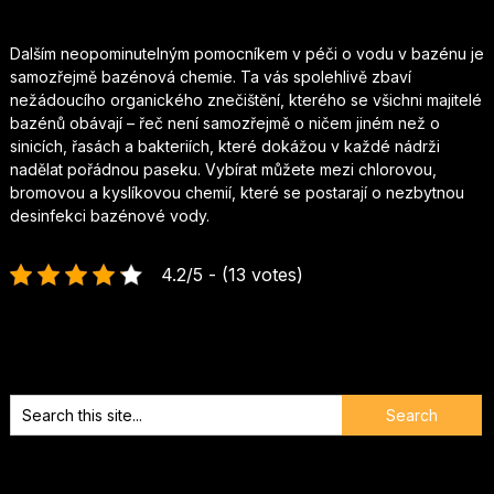
Dalším neopominutelným pomocníkem v péči o vodu v bazénu je
samozřejmě bazénová chemie. Ta vás spolehlivě zbaví
nežádoucího organického znečištění, kterého se všichni majitelé
bazénů obávají – řeč není samozřejmě o ničem jiném než o
sinicích, řasách a bakteriích, které dokážou v každé nádrži
nadělat pořádnou paseku. Vybírat můžete mezi chlorovou,
bromovou a kyslíkovou chemií, které se postarají o nezbytnou
desinfekci bazénové vody.
4.2/5 - (13 votes)