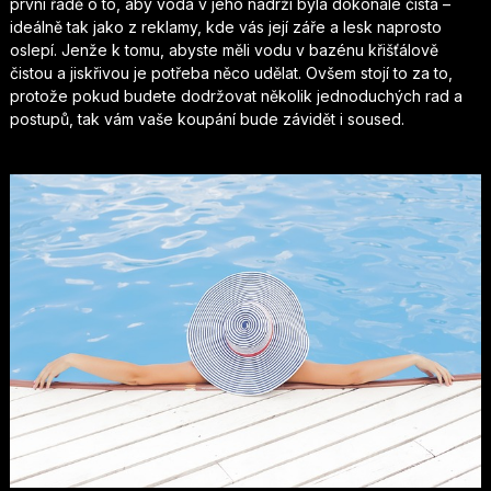
první řadě o to, aby voda v jeho nádrži byla dokonale čistá –
ideálně tak jako z reklamy, kde vás její záře a lesk naprosto
oslepí. Jenže k tomu, abyste měli vodu v bazénu křišťálově
čistou a jiskřivou je potřeba něco udělat. Ovšem stojí to za to,
protože pokud budete dodržovat několik jednoduchých rad a
postupů, tak vám vaše koupání bude závidět i soused.