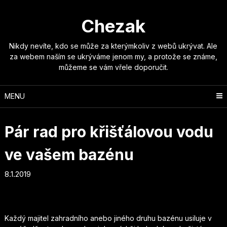
Skip
to
Chezak
content
Nikdy nevíte, kdo se může za kterýmkoliv z webů ukrývat. Ale
za webem naším se ukrýváme jenom my, a protože se známe,
můžeme se vám vřele doporučit.
MENU
Pár rad pro křišťálovou vodu
ve vašem bazénu
8.1.2019
Každý majitel zahradního anebo jiného druhu bazénu usiluje v