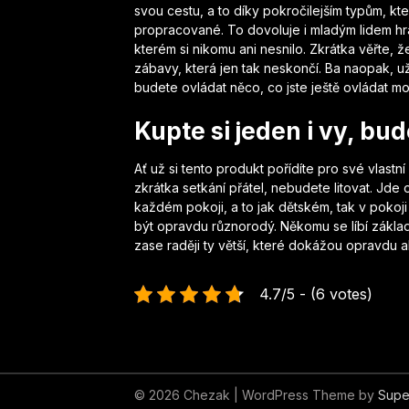
svou cestu, a to díky pokročilejším typům, kt
propracované. To dovoluje i mladým lidem hrá
kterém si nikomu ani nesnilo. Zkrátka věřte, 
zábavy, která jen tak neskončí. Ba naopak, u
budete ovládat něco, co jste ještě ovládat mo
Kupte si jeden i vy, bu
Ať už si tento produkt pořídíte pro své vlastn
zkrátka setkání přátel, nebudete litovat. Jde 
každém pokoji, a to jak dětském, tak v pokoj
být opravdu různorodý. Někomu se líbí zákla
zase raději ty větší, které dokážou opravdu 
4.7/5 - (6 votes)
© 2026 Chezak
| WordPress Theme by
Supe