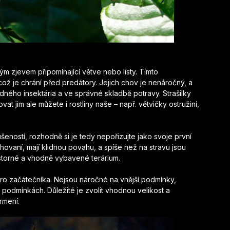
ým zjevem připomínající větve nebo listy. Tímto
což je chrání před predátory. Jejich chov je nenáročný, a
ného insektária a ve správné skladbě potravy. Strašilky
vat jim ale můžete i rostliny naše – např. větvičky ostružiní,
eností, rozhodně si je tedy nepořizujte jako svoje první
 chovaní, mají klidnou povahu, a spíše než na stravu jsou
rostorné a vhodně vybavené terárium.
 začátečníka. Nejsou náročné na vnější podmínky,
ch podmínkách. Důležité je zvolit vhodnou velikost a
rmení.