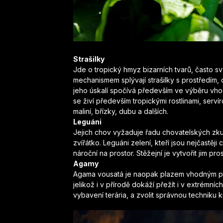
Strašilky
Jde o tropický hmyz bizarních tvarů, často sv
mechanismem splývají strašilky s prostředím, 
jeho úskalí spočívá především ve výběru vhod
se živí především tropickými rostlinami, servíro
maliní, břízky, dubu a dalších.
Leguáni
Jejich chov vyžaduje řadu chovatelských zkuš
zvířátko. Leguáni zelení, kteří jsou nejčastěji
nároční na prostor. Stěžejní je vytvořit jim p
Agamy
Agama vousatá je naopak plazem vhodným pro
jelikož i v přírodě dokáží přežít i v extrémní
vybavení terária, a zvolit správnou techniku k