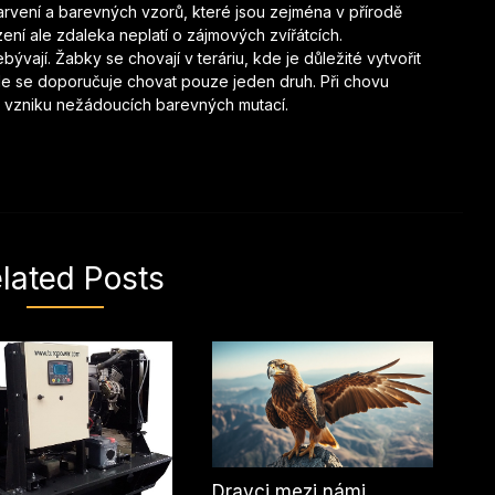
rvení a barevných vzorů, které jsou zejména v přírodě
ení ale zdaleka neplatí o zájmových zvířátcích.
bývají. Žabky se chovají v teráriu, kde je důležité vytvořit
Dále se doporučuje chovat pouze jeden druh. Při chovu
ke vzniku nežádoucích barevných mutací.
lated Posts
Dravci mezi námi