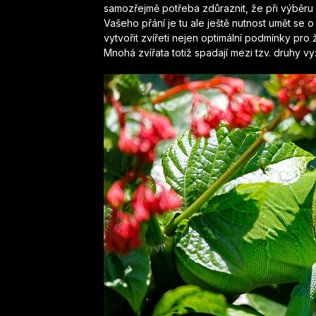
samozřejmě potřeba zdůraznit, že při výběru
Vašeho přání je tu ale ještě nutnost umět se 
vytvořit zvířeti nejen optimální podmínky pro živ
Mnohá zvířata totiž spadají mezi tzv. druhy vyž