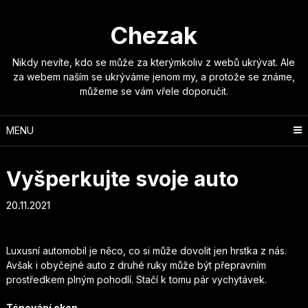
Skip
to
Chezak
content
Nikdy nevíte, kdo se může za kterýmkoliv z webů ukrývat. Ale
za webem naším se ukrýváme jenom my, a protože se známe,
můžeme se vám vřele doporučit.
MENU
Vyšperkujte svoje auto
20.11.2021
Luxusní automobil je něco, co si může dovolit jen hrstka z nás.
Avšak i obyčejné auto z druhé ruky může být přepravním
prostředkem plným pohodlí. Stačí k tomu pár vychytávek.
Tónování oken