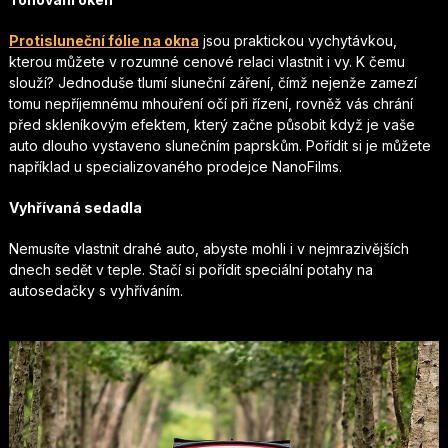
Protisluneční fólie na okna
jsou praktickou vychytávkou,
kterou můžete v rozumné cenové relaci vlastnit i vy. K čemu
slouží? Jednoduše tlumí sluneční záření, čímž nejenže zamezí
tomu nepříjemnému mhouření očí při řízení, rovněž vás chrání
před skleníkovým efektem, který začne působit když je vaše
auto dlouho vystaveno slunečním paprskům. Pořídit si je můžete
například u specializovaného prodejce NanoFilms.
Vyhřívaná sedadla
Nemusíte vlastnit drahé auto, abyste mohli i v nejmrazivějších
dnech sedět v teple. Stačí si pořídit speciální potahy na
autosedačky s vyhříváním.