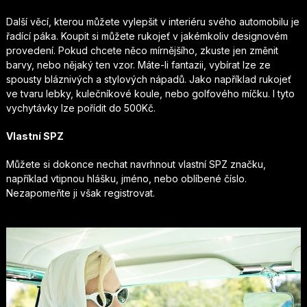
Další věcí, kterou můžete vylepšit v interiéru svého automobilu je
řadící páka. Koupit si můžete rukojeť v jakémkoliv designovém
provedení. Pokud chcete něco mírnějšího, zkuste jen změnit
barvy, nebo nějaký ten vzor. Máte-li fantazii, vybírat lze ze
spousty bláznivých a stylových nápadů. Jako například rukojeť
ve tvaru lebky, kulečníkové koule, nebo golfového míčku. I tyto
vychytávky lze pořídit do 500Kč.
Vlastní SPZ
Můžete si dokonce nechat navrhnout vlastní SPZ značku,
například vtipnou hlášku, jméno, nebo oblíbené číslo.
Nezapomeňte ji však registrovat.