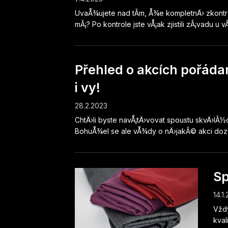
UvaÅ¾ujete nad tÃ­m, Å¾e kompletnÄ› zkontrol
mÃ¡? Po kontrole jste vÅ¡ak zjistili zÃ¡vadu u vÃ
Přehled o akcích pořáda
i vy!
28.2.2023
ChtÄ›li byste navÅ¡tÄ›vovat spoustu skvÄ›lÃ
BohuÅ¾el se ale vÅ¾dy o nÄ›jakÃ© akci dozvÃ­
Sp
14.1
Vždy
kval