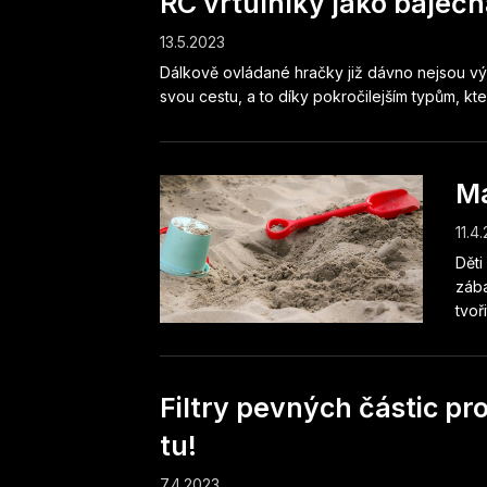
RC vrtulníky jako báječ
13.5.2023
Dálkově ovládané hračky již dávno nejsou výsa
svou cestu, a to díky pokročilejším typům, kter
Má
11.4
Děti
zába
tvoři
Filtry pevných částic p
tu!
7.4.2023