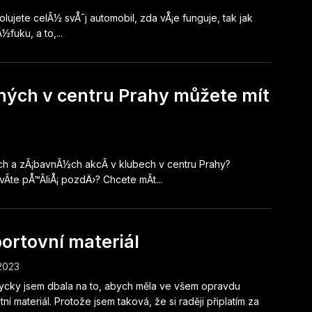
ujete celÃ½ svÅ¯j automobil, zda vÅ¡e funguje, tak jak
½fuku, a to,...
ných v centru Prahy můžete mít
½ch a zÃ¡bavnÃ½ch akcÃ­ v klubech v centru Prahy?
te pÅ™Ã­liÅ¡ pozdÄ›? Chcete mÃ­t...
ortovní materiál
.2023
cky jsem dbala na to, abych měla ve všem opravdu
itní materiál. Protože jsem taková, že si raději připlatím za