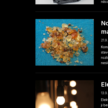
něco
No
ma
21.9
Komp
stav
rozl
nesl
El
13.9
Elek
ji b