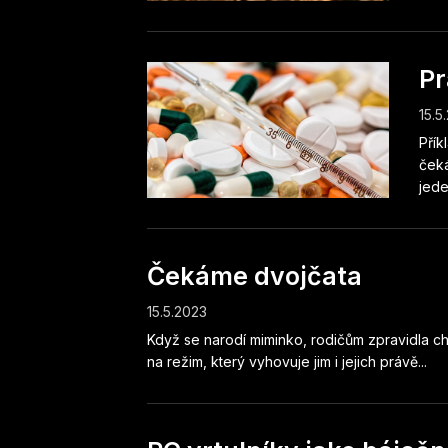
Pr
15.5
Přík
čeká
jede
Čekáme dvojčata
15.5.2023
Když se narodí miminko, rodičům zpravidla ch
na režim, který vyhovuje jim i jejich právě...