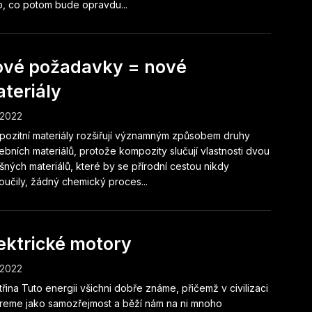
, co potom bude opravdu...
vé požadavky = nové
teriály
.2022
ozitní materiály rozšiřují významným způsobem druhy
ebních materiálů, protože kompozity slučují vlastnosti dvou
išných materiálů, které by se přírodní cestou nikdy
oučily, žádný chemický proces...
ektrické motory
.2022
třina Tuto energii všichni dobře známe, přičemž v civilizaci
ereme jako samozřejmost a běží nám na ni mnoho