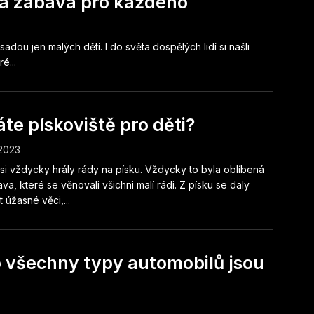
ná zábava pro každého
dou jen malých dětí. I do světa dospělých lidí si našli
é...
te pískoviště pro děti?
.2023
 si vždycky hrály rády na písku. Vždycky to byla oblíbená
va, které se věnovali všichni malí rádi. Z písku se daly
t úžasné věci,...
ro všechny typy automobilů jsou