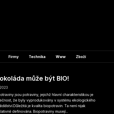
Firmy
Technika
Www
Zboží
čokoláda může být BIO!
.2023
otraviny jsou potraviny, jejichž hlavní charakteristikou je
ečnost, že byly vyprodukovány v systému ekologického
dělství.Důležitá je kvalita biopotravin. Ta není nijak
slativně definována. Biopotraviny musejí...