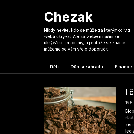
Skip
to
Chezak
content
Nikdy nevíte, kdo se může za kterýmkoliv z
webů ukrývat. Ale za webem naším se
ukrýváme jenom my, a protože se známe,
můžeme se vám vřele doporučit.
Děti
Dům a zahrada
Finance
I 
15.5
Biop
skut
země
legi