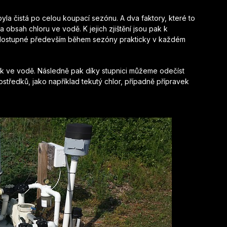
la čistá po celou koupací sezónu. A dva faktory, které to
 obsah chloru ve vodě. K jejich zjištění jsou pak k
sou dostupné především během sezóny prakticky v každém
ek ve vodě. Následně pak díky stupnici můžeme odečíst
ostředků, jako například tekutý chlor, případně přípravek