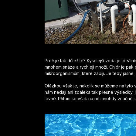
Proč je tak důležité? Kyselejší voda je ideáln
mnohem snáze a rychleji množí. Chlór je pak 
mikroorganismům, které zabíjí. Je tedy jasné
Otázkou však je, nakolik se můžeme na tyto v
nám nedají ani zdaleka tak přesné výsledky, j
levné. Přitom se však na ně mnohdy značně 