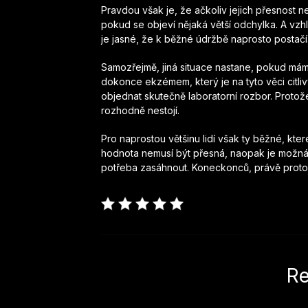
Pravdou však je, že ačkoliv jejich přesnost n
pokud se objeví nějaká větší odchylka. A vz
je jasné, že k běžné údržbě naprosto postačí
Samozřejmě, jiná situace nastane, pokud má
dokonce ekzémem, který je na tyto věci citliv
objednat skutečně laboratorní rozbor. Protož
rozhodně nestojí.
Pro naprostou většinu lidí však ty běžné, kte
hodnota nemusí být přesná, naopak je možná 
potřeba zasáhnout. Koneckonců, právě proto 
Re